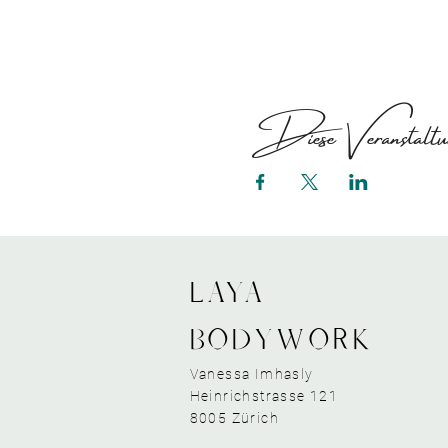
Diese Veranstaltun
LAYA
bodywork
Vanessa Imhasly
Heinrichstrasse 121
8005 Zürich