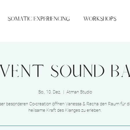
SOMATIC EXPERIENCING
WORKSHOPS
vent Sound B
So., 10. Dez.
  |  
Atman Studio
eser besonderen Co-creation öffnen Vanessa & Recha den Raum für di
heilsame Kraft des Klanges zu erleben.