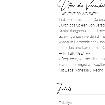
Über die Veranstal
::: ADVENT SOUND BATH :::
In dieser besonderen Co-cre
Durch das Spielen von vers
Kristallklangschalen und meh
Schwingungen werden dir hel
wieder in Harmonie schwinge
Lasse los und komme zur R
--- MITBRINGEN ---
> Bequeme, warme Kleidung
> wenn du magst ein Kopfki
Mit Liebe, Vanessa & Recha
Tickets
Tickettyp