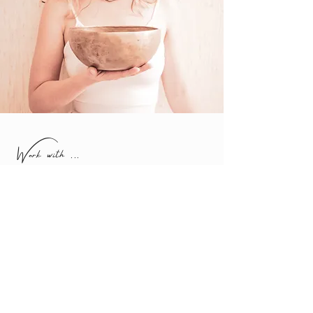
Work with ...
my friends
Suchst du eine gute Yogalehrerin,
Therapeutin oder sonstige Empfehlungen?
>> Hier findest du viele tolle Angebote von
meinen
Friends
.
>> erfahre mehr