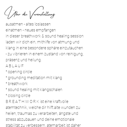
Über die Veranstaltung
ausatmen - altes loslassen 
einatmen - neues empfangen 
in dieser breathwork & sound healing session 
laden wir dich ein, mithilfe von atmung und 
klang in eine besondere sphäre einzutauchen 
- zu vibrieren in einem zustand von reinigung, 
präsenz und heilung. 
A B L A U F 
° opening circle  
° grounding meditation mit klang 
° breathwork 
° sound healing mit klangschalen 
° closing circle 
B R E A T H W O R K ist eine kraftvolle 
atemtechnik, welche dir hilft alte wunden zu 
heilen, traumas zu verarbeiten, ängste und 
stress abzubauen und deine emotionale 
stabilität zu verbessern. atemarbeit ist daher 