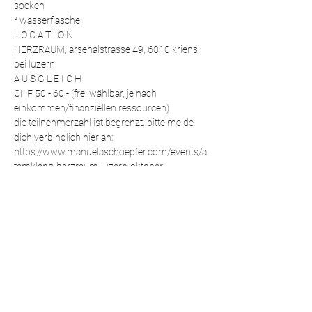
socken
° wasserflasche 
L O C A T I O N 
HERZRAUM, arsenalstrasse 49, 6010 kriens 
bei luzern
A U S G L E I C H 
CHF 50 - 60.- (frei wählbar, je nach 
einkommen/finanziellen ressourcen) 
die teilnehmerzahl ist begrenzt. bitte melde 
dich verbindlich hier an: 
https://www.manuelaschoepfer.com/events/a
temklang-herzraum-luzern-oktober
wir freuen uns auf diesen besonderen abend 
mit euch!
much love, vanessa & manuela
Diese Veranstaltung teilen