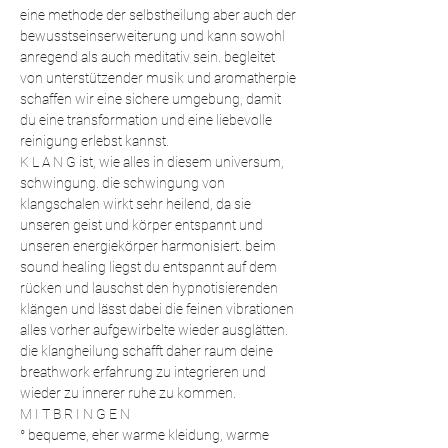
eine methode der selbstheilung aber auch der 
bewusstseinserweiterung und kann sowohl 
anregend als auch meditativ sein. begleitet 
von unterstützender musik und aromatherpie 
schaffen wir eine sichere umgebung, damit 
du eine transformation und eine liebevolle 
reinigung erlebst kannst. 
K L A N G ist, wie alles in diesem universum, 
schwingung. die schwingung von 
klangschalen wirkt sehr heilend, da sie 
unseren geist und körper entspannt und 
unseren energiekörper harmonisiert. beim 
sound healing liegst du entspannt auf dem 
rücken und lauschst den hypnotisierenden 
klängen und lässt dabei die feinen vibrationen 
alles vorher aufgewirbelte wieder ausglätten. 
die klangheilung schafft daher raum deine 
breathwork erfahrung zu integrieren und 
wieder zu innerer ruhe zu kommen. 
M I T B R I N G E N
° bequeme, eher warme kleidung, warme 