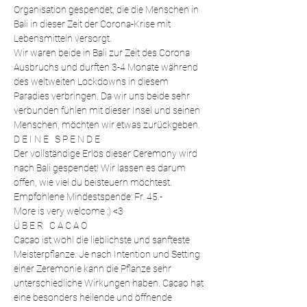
Organisation gespendet, die die Menschen in 
Bali in dieser Zeit der Corona-Krise mit 
Lebensmitteln versorgt. 
Wir waren beide in Bali zur Zeit des Corona 
Ausbruchs und durften 3-4 Monate während 
des weltweiten Lockdowns in diesem 
Paradies verbringen. Da wir uns beide sehr 
verbunden fühlen mit dieser Insel und seinen 
Menschen, möchten wir etwas zurückgeben.
D E I N E   S P E N D E
Der vollständige Erlös dieser Ceremony wird 
nach Bali gespendet! Wir lassen es darum 
offen, wie viel du beisteuern möchtest.
Empfohlene Mindestspende: Fr. 45.-
More is very welcome ;) <3
Ü B E R   C A C A O
Cacao ist wohl die lieblichste und sanfteste 
Meisterpflanze. Je nach Intention und Setting 
einer Zeremonie kann die Pflanze sehr 
unterschiedliche Wirkungen haben. Cacao hat 
eine besonders heilende und öffnende 