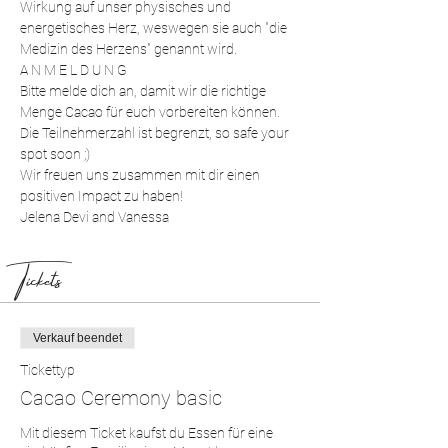
Wirkung auf unser physisches und 
energetisches Herz, weswegen sie auch "die 
Medizin des Herzens" genannt wird. 
A N M E L D U N G
Bitte melde dich an, damit wir die richtige 
Menge Cacao für euch vorbereiten können. 
Die Teilnehmerzahl ist begrenzt, so safe your 
spot soon ;)
Wir freuen uns zusammen mit dir einen 
positiven Impact zu haben!
Jelena Devi and Vanessa
Tickets
Verkauf beendet
Tickettyp
Cacao Ceremony basic
Mit diesem Ticket kaufst du Essen für eine 