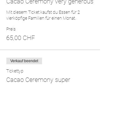
Cacao Ceremony very generous
Mit diesem Ticket kaufst du Essen für 2 
vierköpfige Familien für einen Monat.
Preis
65,00 CHF
Verkauf beendet
Tickettyp
Cacao Ceremony super
generous
Mit diesem Ticket kaufst du Essen für 2 
vierköpfige Familien für 6 Wochen.
Preis
75,00 CHF