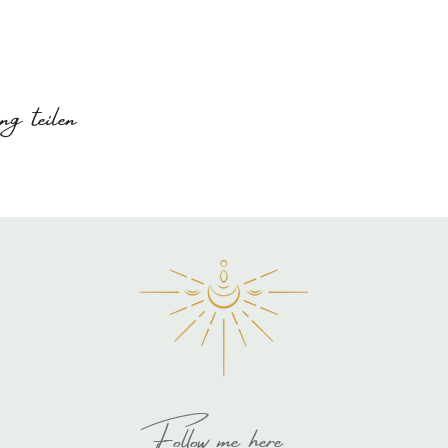
g teilen
Follow me here