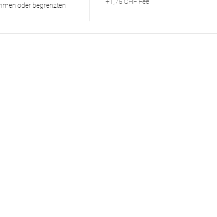
+1,75 CHF Fee
mmen oder begrenzten 