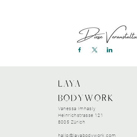
Diese Veranstaltun
LAYA
bodywork
Vanessa Imhasly
Heinrichstrasse 121
8005 Zürich
hallo@layabodywork.com