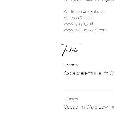
Wir freuen uns auf dich
Vanessa & Flavia
www.ayniyoga.ch
www.layabodywork.com
Tickets
Tickettyp
Cacaozeremonie im W
Tickettyp
Cacao im Wald Low I