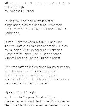
⫷ C A L L I N G I N T H E E L E M E N T S R
E T R E A T ⫸
mit Vanessa & Rahel
In diesem Weekend-Retreat bist du
eingeladen, dich mit den fünf Elementen
ERDE, WASSER, FEUER, LUFT und SPIRIT zu
verbinden.
Durch Element Yoga, Rituale, Klang und
andere kraftvolle Praktiken nehmen wir dich
mit auf eine Reise, in der du die Kraft der
Elemente im Innen und Aussen erleben
kannst und so zu mehr Balance findest.
Wir erschaffen für dich einen Raum zum sein,
zum loslassen, zum auftanken, zum
disconnecten und reconnecten, zum
wachsen, heilen und dich von der kraftvollen
Bergwelt verzaubern zu lassen.
⫷ ​FREU DICH AUF ⫸
➳ Elemental Yoga ➳ Rituale mit den
Elementen ➳ Sound Healing ➳ Waldbaden ➳
Geführte Meditationsreisen ➳ Element Dance