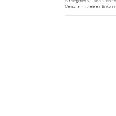
Wir vergeben 3 Tickets zu einem 
Menschen mit tieferem Einkomme