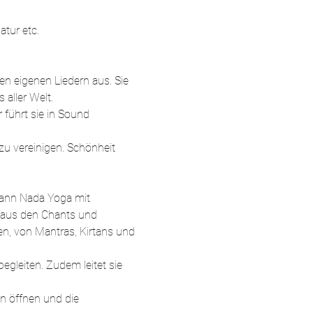
atur etc.
ren eigenen Liedern aus. Sie 
 aller Welt. 
führt sie in Sound 
zu vereinigen. Schönheit 
 kann Nada Yoga mit 
gaus den Chants und 
en, von Mantras, Kirtans und 
egleiten. Zudem leitet sie 
en öffnen und die 