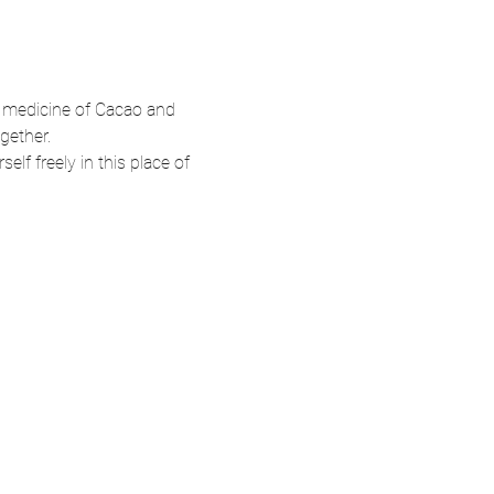
g medicine of Cacao and 
gether.
f freely in this place of 
!