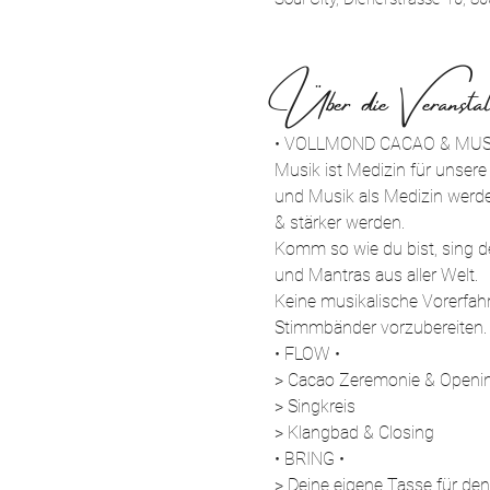
Über die Veranstal
• VOLLMOND CACAO & MUS
Musik ist Medizin für unser
und Musik als Medizin werde
& stärker werden.
Komm so wie du bist, sing de
und Mantras aus aller Welt. 
Keine musikalische Vorerfah
Stimmbänder vorzubereiten.
• FLOW •
> Cacao Zeremonie & Openin
> Singkreis
> Klangbad & Closing
• BRING •
> Deine eigene Tasse für de