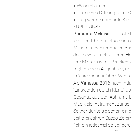
> Wasserflasche
> Ein kleines Offering für di
> Trag weisse oder helle Kl
• ÜBER UNS • 
Purnama Melissa
's grösste 
lebt und lehrt hauptsächlich 
Mit ihrer unverkennbaren St
Journeys zurück zu ihren He
Ihre Mission ist es, Brücken
liegt in jedem Augenblick, u
Erfahre mehr auf ihrer Webs
Als 
Vanessa
 2016 nach Indie
“Einswerden durch Klang“ üb
Gesänge aus den Ashrams laus
Musik als Instrument zur spi
Seither durfte sie schon eini
seit drei Jahren Cacao Zerem
"Ich bin jedesmal so tief ber