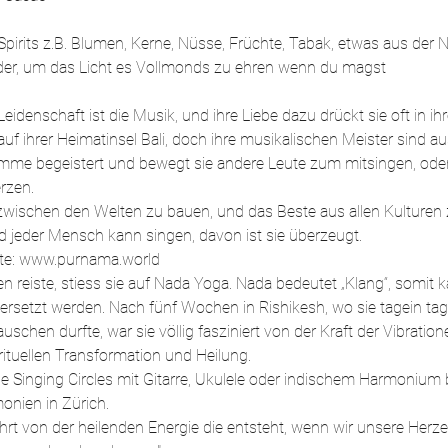
e Spirits z.B. Blumen, Kerne, Nüsse, Früchte, Tabak, etwas aus der N
eider, um das Licht es Vollmonds zu ehren wenn du magst
Leidenschaft ist die Musik, und ihre Liebe dazu drückt sie oft in ih
auf ihrer Heimatinsel Bali, doch ihre musikalischen Meister sind aus
imme begeistert und bewegt sie andere Leute zum mitsingen, oder 
rzen.
 zwischen den Welten zu bauen, und das Beste aus allen Kulturen 
nd jeder Mensch kann singen, davon ist sie überzeugt. 
ite: www.purnama.world
n reiste, stiess sie auf Nada Yoga. Nada bedeutet „Klang“, somit
ersetzt werden. Nach fünf Wochen in Rishikesh, wo sie tagein ta
chen durfte, war sie völlig fasziniert von der Kraft der Vibration
rituellen Transformation und Heilung.
ge Singing Circles mit Gitarre, Ukulele oder indischem Harmonium b
onien in Zürich. 
ührt von der heilenden Energie die entsteht, wenn wir unsere Herz