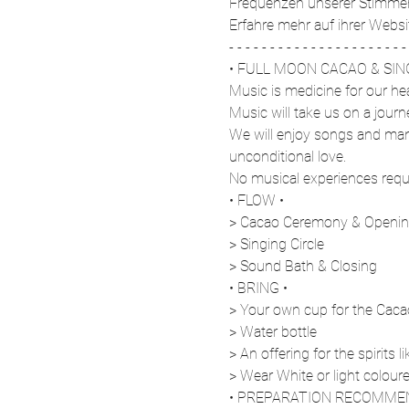
Frequenzen unserer Stimmen
Erfahre mehr auf ihrer Web
- - - - - - - - - - - - - - - - - - - - - 
• FULL MOON CACAO & SI
Music is medicine for our he
Music will take us on a journ
We will enjoy songs and mant
unconditional love.
No musical experiences requi
• FLOW •
> Cacao Ceremony & Openin
> Singing Circle
> Sound Bath & Closing
• BRING •
> Your own cup for the Caca
> Water bottle
> An offering for the spirits 
> Wear White or light coloure
• PREPARATION RECOMMEN