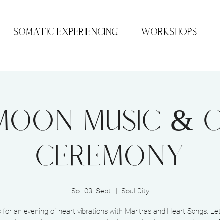
SOMATIC EXPERIENCING
WORKSHOPS
 MOON MUSIC & 
CEREMONY
So., 03. Sept.
  |  
Soul City
s for an evening of heart vibrations with Mantras and Heart Songs. Let'