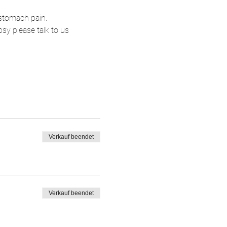
 stomach pain.
sy please talk to us 
Verkauf beendet
Verkauf beendet