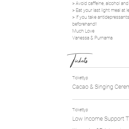
> Avoid caffeine, alcohol an
> Eat your last light meal at
> If you take antidepressants
beforehand!!
Much Love
Vanessa & Purnama
Tickets
Tickettyp
Cacao & Singing Cere
Tickettyp
Low Income Support T