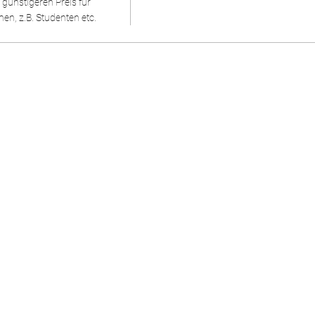
günstigeren Preis für 
n, z.B. Studenten etc.