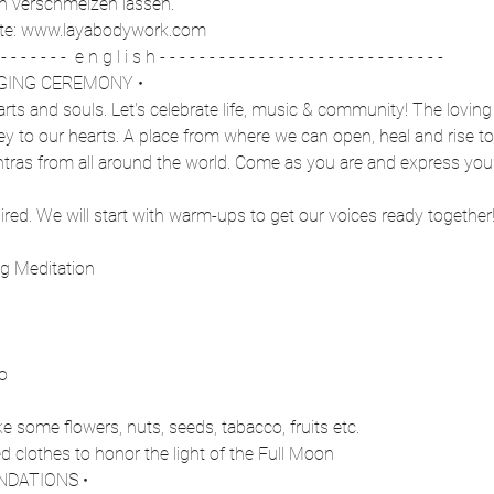
 verschmelzen lassen."
site: www.layabodywork.com
- - - - - - - -  e n g l i s h - - - - - - - - - - - - - - - - - - - - - - - - - - - - - 
NGING CEREMONY •
arts and souls. Let's celebrate life, music & community! The lovin
ey to our hearts. A place from where we can open, heal and rise to
ras from all around the world. Come as you are and express yoursel
red. We will start with warm-ups to get our voices ready together
g Meditation
o
like some flowers, nuts, seeds, tabacco, fruits etc.
d clothes to honor the light of the Full Moon
DATIONS •