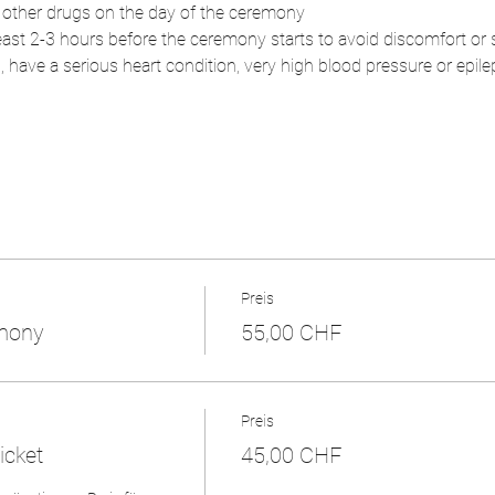
d other drugs on the day of the ceremony
 least 2-3 hours before the ceremony starts to avoid discomfort or
, have a serious heart condition, very high blood pressure or epilep
Preis
mony
55,00 CHF
Preis
icket
45,00 CHF