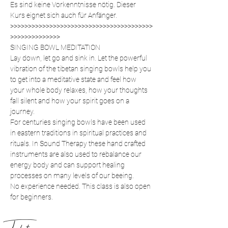
Es sind keine Vorkenntnisse nötig. Dieser 
Kurs eignet sich auch für Anfänger.
>>>>>>>>>>>>>>>>>>>>>>>>>>>>>>>>>>>>>>>>
>>>>>>>>>>>>>>
SINGING BOWL MEDITATION  
Lay down, let go and sink in. Let the powerful 
vibration of the tibetan singing bowls help you 
to get into a meditative state and feel how 
your whole body relaxes, how your thoughts 
fall silent and how your spirit goes on a 
journey.  
For centuries singing bowls have been used 
in eastern traditions in spiritual practices and 
rituals. In Sound Therapy these hand crafted 
instruments are also used to rebalance our 
energy body and can support healing 
processes on many levels of our beeing.  
No experience needed. This class is also open 
for beginners.  
Tickets