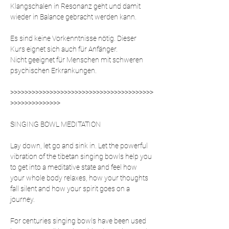
Klangschalen in Resonanz geht und damit 
wieder in Balance gebracht werden kann.
Es sind keine Vorkenntnisse nötig. Dieser 
Kurs eignet sich auch für Anfänger.
Nicht geeignet für Menschen mit schweren 
psychischen Erkrankungen. 
>>>>>>>>>>>>>>>>>>>>>>>>>>>>>>>>>>>>>>>>
>>>>>>>>>>>>>>
SINGING BOWL MEDITATION  
Lay down, let go and sink in. Let the powerful 
vibration of the tibetan singing bowls help you 
to get into a meditative state and feel how 
your whole body relaxes, how your thoughts 
fall silent and how your spirit goes on a 
journey.  
For centuries singing bowls have been used 