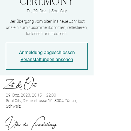
Ceremony
Fr., 29. Dez.
  |  
Soul City
Der Übergang vom alten ins neue Jahr lädt
uns ein zum zusammenkommen, reflektieren,
loslassen und träumen.
Anmeldung abgeschlossen
Veranstaltungen ansehen
Zeit & Ort
29. Dez. 2023, 20:15 – 22:30
Soul City, Dienerstrasse 10, 8004 Zürich,
Schweiz
Über die Veranstaltung