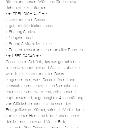
öffnen und unsere Wünsche für das neue 
Jahr herbei zu träumen.
• ✦  FREU DICH AUF ✦ •
+ zeremoniellen Cacao
+ geführte Meditationsreise
+ Sharing Circles
+ Neujahrsritual
+ Sound & Music Medicine
+ Zusammensein im zeremoniellen Rahmen
• ✦ ÜBER CACAO ✦ •
Cacao ist ein Getränk, das aus gemahlenen 
rohen Kakaobohnen und Wasser zubereitet 
wird. In einer zeremoniellen Dosis 
eingenommen, wirkt Cacao öffnend und 
sensibilisierend (energetisch & emotional), 
energetisierend, wärmend, entspannend, 
euphorisierend, begünstigt die Ausschüttung 
von Glückshormonen, verbessert den 
Energiefluss im Körper, stärkt die Verbindung 
zum eigenen Herz und Körper aber auch mit 
den Mitmenschen und Mutter Erde.
Lies mehr über Cacao auf meiner Website 