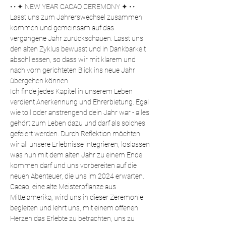
• • ✦ NEW YEAR CACAO CEREMONY ✦ • • 
Lasst uns zum Jahrerswechsel zusammen 
kommen und gemeinsam auf das 
vergangene Jahr zurückschauen. Lasst uns 
den alten Zyklus bewusst und in Dankbarkeit 
abschliessen, so dass wir mit klarem und 
nach vorn gerichteten Blick ins neue Jahr 
übergehen können.
Ich finde jedes Kapitel in unserem Leben 
verdient Anerkennung und Ehrerbietung. Egal 
wie toll oder anstrengend dein Jahr war - alles 
gehört zum Leben dazu und darf als solches 
gefeiert werden. Durch Reflektion möchten 
wir all unsere Erlebnisse integrieren, loslassen 
was nun mit dem alten Jahr zu einem Ende 
kommen darf und uns vorbereiten auf die 
neuen Abenteuer, die uns im 2024 erwarten.
Cacao, eine alte Meisterpflanze aus 
Mittelamerika, wird uns in dieser Zeremonie 
begleiten und lehrt uns, mit einem offenen 
Herzen das Erlebte zu betrachten, uns zu 