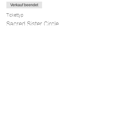
Verkauf beendet
Tickettyp
Sacred Sister Circle
Preis
50,00 CHF
+1,25 CHF Fee
Verkauf beendet
Tickettyp
3x Sacred Sister Circle
Drei Eintritte frei einlösbar innert 6 Monaten
Preis
130,00 CHF
+3,25 CHF Fee