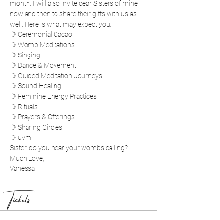
month. I will also invite dear Sisters of mine 
now and then to share their gifts with us as 
well. Here is what may expect you:
☽ Ceremonial Cacao
☽ Womb Meditations
☽ Singing
☽ Dance & Movement
☽ Guided Meditation Journeys
☽ Sound Healing
☽ Feminine Energy Practices
☽ Rituals
☽ Prayers & Offerings
☽ Sharing Circles
☽ uvm.
Sister, do you hear your wombs calling?
Much Love, 
Vanessa
Tickets