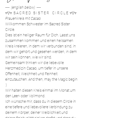
----  (english below)  ----
▿▽▿  S A C R E D   S I S T E R    C I R C L E  ▿▽▿
Frauenkreis mit Cacao
Willkommen Schwester im Sacred Sister 
Circle.
Dies ist ein heiliger Raum für Dich. Lasst uns 
zusammen kommen und einen heilsamen 
Kreis kreieren, in dem wir verbunden sind, in 
dem wir gehört und gesehen werden, in dem 
wir sein können, wie wir sind. 
Gemeinsam trinken wir die liebevolle 
Herzmedizin Cacao, um tiefer in unsere 
Offenheit, Weichheit und Feinheit 
einzutauchen. And then, may the Magic begin 
:)
Wir halten diesen Kreis einmal im Monat um 
den Leer- oder Vollmond.
Ich wünsche mir, dass du in diesem Circle in 
eine tiefere und liebevollere Verbindung zu 
deinem Körper, deiner Weiblichkeit und 