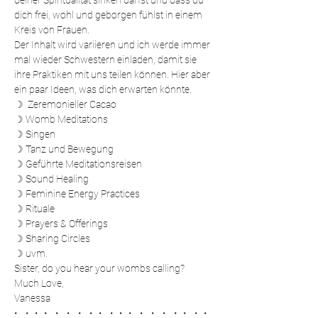
deiner Spiritualität sinken darfst und dass du 
dich frei, wohl und geborgen fühlst in einem 
Kreis von Frauen.
Der Inhalt wird variieren und ich werde immer 
mal wieder Schwestern einladen, damit sie 
ihre Praktiken mit uns teilen können. Hier aber 
ein paar Ideen, was dich erwarten könnte.
☽  Zeremonieller Cacao
☽ Womb Meditations
☽ Singen
☽ Tanz und Bewegung
☽ Geführte Meditationsreisen
☽ Sound Healing
☽ Feminine Energy Practices
☽ Rituale
☽ Prayers & Offerings
☽ Sharing Circles
☽ uvm.
Sister, do you hear your wombs calling?
Much Love, 
Vanessa
•    •   •   •    •    •    •    •   •    •   •   •    •    •    •    •   •    •   • 