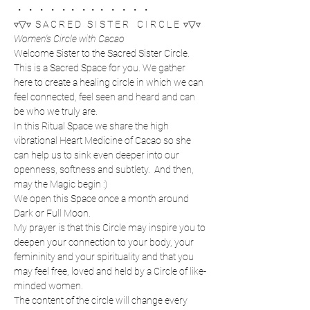
  •    •    •    •    •   •    •   •   •    •    •    •    •
▿▽▿  S A C R E D   S I S T E R    C I R C L E  ▿▽▿
Women's Circle with Cacao
Welcome Sister to the Sacred Sister Circle.
This is a Sacred Space for you. We gather 
here to create a healing circle in which we can 
feel connected, feel seen and heard and can 
be who we truly are. 
In this Ritual Space we share the high 
vibrational Heart Medicine of Cacao so she 
can help us to sink even deeper into our 
openness, softness and subtlety.  And then, 
may the Magic begin :)
We open this Space once a month around 
Dark or Full Moon.
My prayer is that this Circle may inspire you to 
deepen your connection to your body, your 
femininity and your spirituality and that you 
may feel free, loved and held by a Circle of like-
minded women.
The content of the circle will change every 