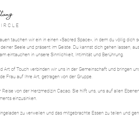
tung
I R C L E
uen tauchen wir ein in einen «Sacred Space», in dem du völlig dich s
deiner Seele und präsent im Geiste. Du kannst dich gehen lassen, au
m eintauchen in unsere Sinnlichkeit, Intimität und Berührung.
d Art of Touch verbinden wir uns in der Gemeinschaft und bringen uns
de Frau auf Ihre Art, getragen von der Gruppe.
r Reise von der Herzmedizin Cacao. Sie hilft uns, uns auf allen Ebene
ments einzusinken.
ngeladen zu verweilen und das mitgebrachte Essen zu teilen und gen