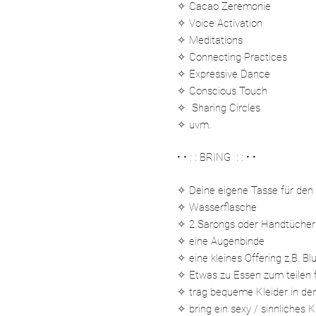
✧ Cacao Zeremonie
✧ Voice Activation
✧ Meditations
✧ Connecting Practices
✧ Expressive Dance
✧ Conscious Touch
✧ Sharing Circles
✧ uvm.
• • : : BRING : : • •
✧ Deine eigene Tasse für den
✧ Wasserflasche
✧ 2 Sarongs oder Handtücher
✧ eine Augenbinde
✧ eine kleines Offering z.B. B
✧ Etwas zu Essen zum teilen 
✧ trag bequeme Kleider in den
✧ bring ein sexy / sinnliches K