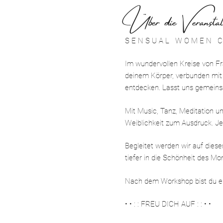
Über die Veranstal
S E N S U A L W O M E N C 
Im wundervollen Kreise von Fra
deinem Körper, verbunden mit 
entdecken. Lasst uns gemeinsa
Mit Music, Tanz, Meditation un
Weiblichkeit zum Ausdruck. Je
Begleitet werden wir auf diese
tiefer in die Schönheit des Mo
Nach dem Workshop bist du ei
• • : : FREU DICH AUF : : • •