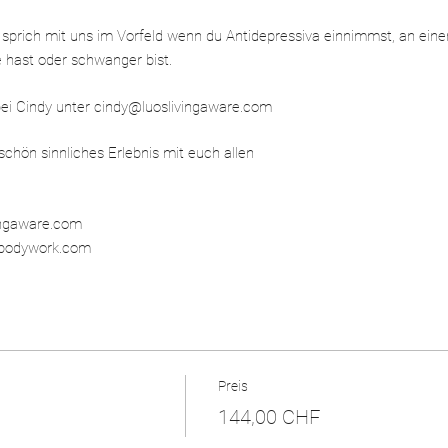
prich mit uns im Vorfeld wenn du Antidepressiva einnimmst, an einer 
e hast oder schwanger bist.
ei Cindy unter cindy@luoslivingaware.com
chön sinnliches Erlebnis mit euch allen
ingaware.com
abodywork.com
Preis
144,00 CHF