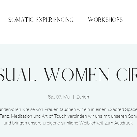
SOMATIC EXPERIENCING
WORKSHOPS
sual Women Ci
Sa., 07. Mai
  |  
Zürich
ndervollen Kreise von Frauen tauchen wir ein in einen «Sacred Space
Tanz, Meditation und Art of Touch verbinden wir uns mit unseren Sc
und bringen unsere ureigene sinnliche Weiblichkeit zum Ausdruck.