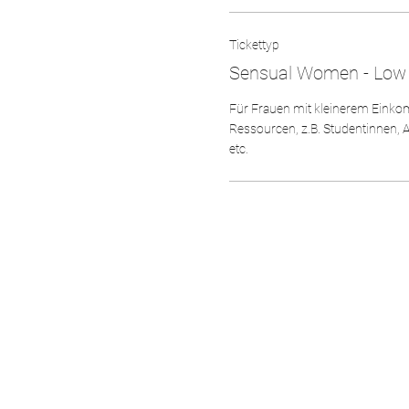
Tickettyp
Sensual Women - Low
Für Frauen mit kleinerem Einko
Ressourcen, z.B. Studentinnen, A
etc.