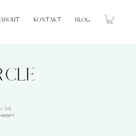
ABOUT
KONTAKT
BLOG
rcle
». Mit
hwestern