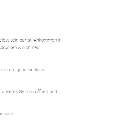
elbst sein darfst. Ankommen in
sdrücken & dich neu
ere ureigene sinnliche
n unseres Sein zu öffnen und
iessen.