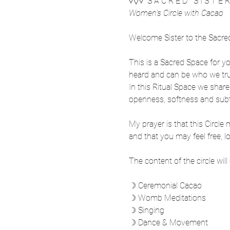
▿▽▿  S A C R E D   S I S T E R
Women's Circle with Cacao
Welcome Sister to the Sacred 
This is a Sacred Space for yo
heard and can be who we trul
In this Ritual Space we share
openness, softness and subtl
My prayer is that this Circle
and that you may feel free, 
The content of the circle wi
☽ Ceremonial Cacao
☽ Womb Meditations
☽ Singing
☽ Dance & Movement