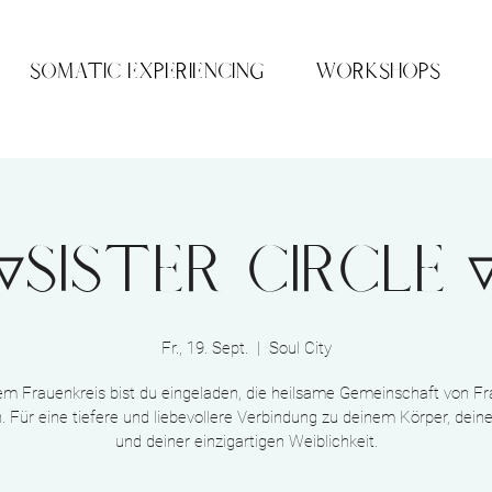
SOMATIC EXPERIENCING
WORKSHOPS
▿SISTER CIRCLE 
Fr., 19. Sept.
  |  
Soul City
em Frauenkreis bist du eingeladen, die heilsame Gemeinschaft von F
. Für eine tiefere und liebevollere Verbindung zu deinem Körper, dein
und deiner einzigartigen Weiblichkeit.