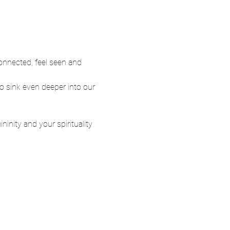
connected, feel seen and 
o sink even deeper into our 
inity and your spirituality 