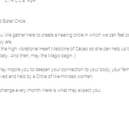
    C I R C L E  ▿▽▿
Sister Circle.
u. We gather here to create a healing circle in which we can feel 
y are. 
 the high vibrational Heart Medicine of Cacao so she can help us t
ety.  And then, may the Magic begin :)
 may inspire you to deepen your connection to your body, your femin
loved and held by a Circle of like-minded women.
ll change every month. Here is what may expect you: