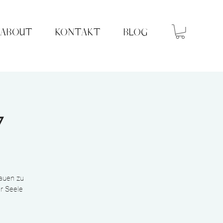
ABOUT
KONTAKT
BLOG
▿
rauen zu
er Seele