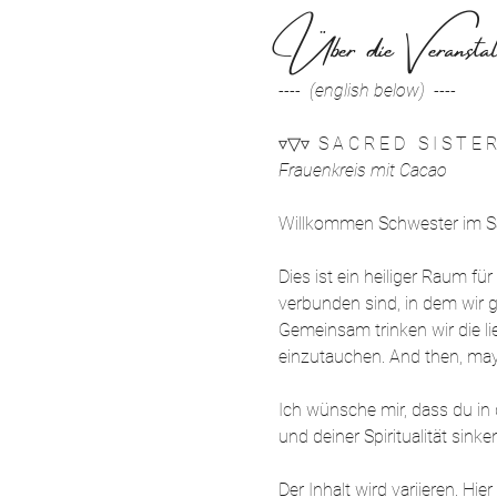
Über die Veranstal
----  (english below)  ----
▿▽▿  S A C R E D   S I S T E R
Frauenkreis mit Cacao
Willkommen Schwester im Sac
Dies ist ein heiliger Raum f
verbunden sind, in dem wir g
Gemeinsam trinken wir die li
einzutauchen. And then, may
Ich wünsche mir, dass du in d
und deiner Spiritualität sink
Der Inhalt wird variieren. Hi