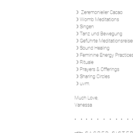
☽  Zeremonieller Cacao
☽ Womb Meditations
☽ Singen
☽ Tanz und Bewegung
☽ Geführte Meditationsreise
☽ Sound Healing
☽ Feminine Energy Practice
☽ Rituale
☽ Prayers & Offerings
☽ Sharing Circles
☽ uvm.
Much Love, 
Vanessa
•    •   •   •    •    •    •    •   •    •   