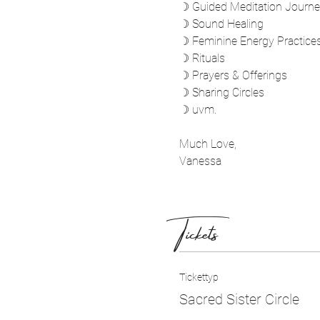
☽ Guided Meditation Journ
☽ Sound Healing
☽ Feminine Energy Practice
☽ Rituals
☽ Prayers & Offerings
☽ Sharing Circles
☽ uvm.
Much Love, 
Vanessa
Tickets
Tickettyp
Sacred Sister Circle