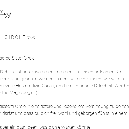
tung
    C I R C L E  ▿▽▿
red Sister Circle.
ür Dich. Lasst uns zusammen kommen und einen heilsamen Kreis kr
ehört und gesehen werden, in dem wir sein können, wie wir sind. 
ebevolle Herzmedizin Cacao, um tiefer in unsere Offenheit, Weichhe
 the Magic begin :)
iesem Circle in eine tiefere und liebevollere Verbindung zu deinem
en darfst und dass du dich frei, wohl und geborgen fühlst in einem
er aber ein paar Ideen, was dich erwarten könnte.