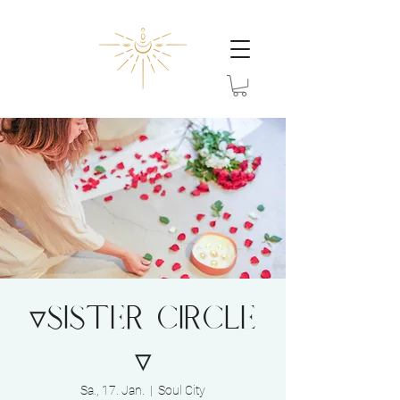
▿SISTER CIRCLE
▿
Sa., 17. Jan.
  |  
Soul City