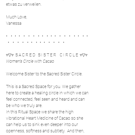
etwas zu verweilen.
Much Love, 
Vanessa
•    •   •   •    •    •    •    •   •    •   •   •    •    •    •    •   •    •   • 
  •    •    •    •    •   •    •   •   •    •    •    •    •
▿▽▿  S A C R E D   S I S T E R    C I R C L E  ▿▽▿
Women's Circle with Cacao
Welcome Sister to the Sacred Sister Circle.
This is a Sacred Space for you. We gather 
here to create a healing circle in which we can 
feel connected, feel seen and heard and can 
be who we truly are. 
In this Ritual Space we share the high 
vibrational Heart Medicine of Cacao so she 
can help us to sink even deeper into our 
openness, softness and subtlety.  And then, 