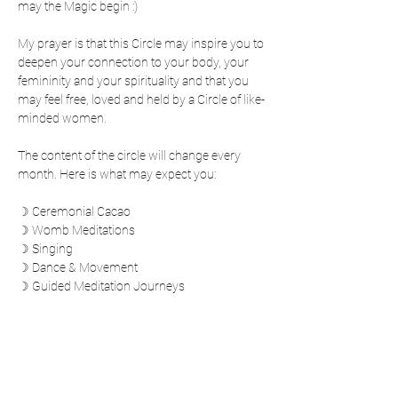
may the Magic begin :)
My prayer is that this Circle may inspire you to 
deepen your connection to your body, your 
femininity and your spirituality and that you 
may feel free, loved and held by a Circle of like-
minded women.
The content of the circle will change every 
month. Here is what may expect you:
☽ Ceremonial Cacao
☽ Womb Meditations
☽ Singing
☽ Dance & Movement
☽ Guided Meditation Journeys
☽ Sound Healing
☽ Feminine Energy Practices
☽ Rituals
☽ Prayers & Offerings
☽ Sharing Circles