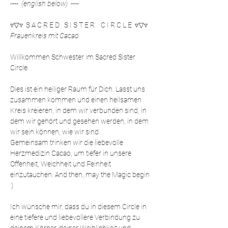
----  (english below)  ----
▿▽▿  S A C R E D   S I S T E R    C I R C L E  ▿▽▿
Frauenkreis mit Cacao
Willkommen Schwester im Sacred Sister 
Circle.
Dies ist ein heiliger Raum für Dich. Lasst uns 
zusammen kommen und einen heilsamen 
Kreis kreieren, in dem wir verbunden sind, in 
dem wir gehört und gesehen werden, in dem 
wir sein können, wie wir sind. 
Gemeinsam trinken wir die liebevolle 
Herzmedizin Cacao, um tiefer in unsere 
Offenheit, Weichheit und Feinheit 
einzutauchen. And then, may the Magic begin 
:)
Ich wünsche mir, dass du in diesem Circle in 
eine tiefere und liebevollere Verbindung zu 