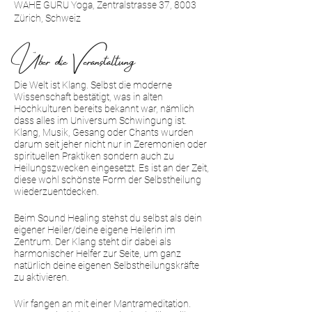
WAHE GURU Yoga, Zentralstrasse 37, 8003
Zürich, Schweiz
Über die Veranstaltung
Die Welt ist Klang. Selbst die moderne
Wissenschaft bestätigt, was in alten
Hochkulturen bereits bekannt war, nämlich
dass alles im Universum Schwingung ist.
Klang, Musik, Gesang oder Chants wurden
darum seit jeher nicht nur in Zeremonien oder
spirituellen Praktiken sondern auch zu
Heilungszwecken eingesetzt. Es ist an der Zeit,
diese wohl schönste Form der Selbstheilung
wiederzuentdecken.
Beim Sound Healing stehst du selbst als dein
eigener Heiler/deine eigene Heilerin im
Zentrum. Der Klang steht dir dabei als
harmonischer Helfer zur Seite, um ganz
natürlich deine eigenen Selbstheilungskräfte
zu aktivieren.
Wir fangen an mit einer Mantrameditation.