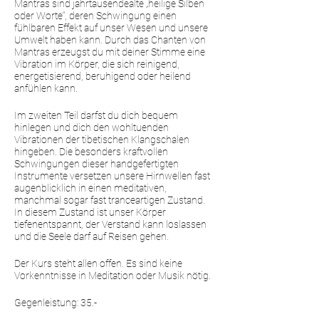
Mantras sind jahrtausendealte „heilige Silben
oder Worte“, deren Schwingung einen
fühlbaren Effekt auf unser Wesen und unsere
Umwelt haben kann. Durch das Chanten von
Mantras erzeugst du mit deiner Stimme eine
Vibration im Körper, die sich reinigend,
energetisierend, beruhigend oder heilend
anfühlen kann.
Im zweiten Teil darfst du dich bequem
hinlegen und dich den wohltuenden
Vibrationen der tibetischen Klangschalen
hingeben. Die besonders kraftvollen
Schwingungen dieser handgefertigten
Instrumente versetzen unsere Hirnwellen fast
augenblicklich in einen meditativen,
manchmal sogar fast tranceartigen Zustand.
In diesem Zustand ist unser Körper
tiefenentspannt, der Verstand kann loslassen
und die Seele darf auf Reisen gehen.
Der Kurs steht allen offen. Es sind keine
Vorkenntnisse in Meditation oder Musik nötig.
Gegenleistung: 35.-