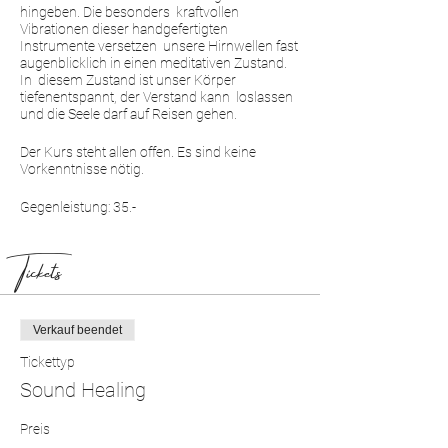
hingeben. Die besonders kraftvollen
Vibrationen dieser handgefertigten
Instrumente versetzen unsere Hirnwellen fast
augenblicklich in einen meditativen Zustand.
In diesem Zustand ist unser Körper
tiefenentspannt, der Verstand kann loslassen
und die Seele darf auf Reisen gehen.
Der Kurs steht allen offen. Es sind keine
Vorkenntnisse nötig.
Gegenleistung: 35.-
Tickets
Verkauf beendet
Tickettyp
Sound Healing
Preis