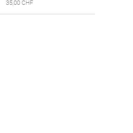
35,00 CHF
Diese Veranstaltung teilen
Follow me here