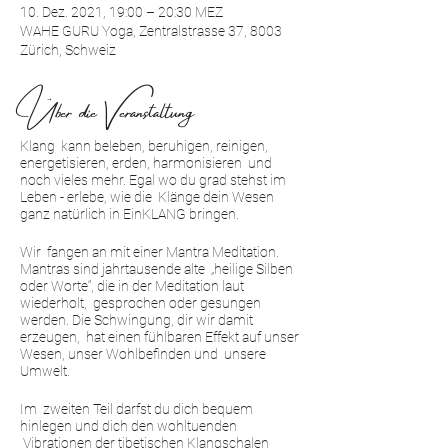
10. Dez. 2021, 19:00 – 20:30 MEZ
WAHE GURU Yoga, Zentralstrasse 37, 8003
Zürich, Schweiz
Über die Veranstaltung
Klang kann beleben, beruhigen, reinigen,
energetisieren, erden, harmonisieren und
noch vieles mehr. Egal wo du grad stehst im
Leben - erlebe, wie die Klänge dein Wesen
ganz natürlich in EinKLANG bringen.
Wir fangen an mit einer Mantra Meditation.
Mantras sind jahrtausende alte „heilige Silben
oder Worte“, die in der Meditation laut
wiederholt, gesprochen oder gesungen
werden. Die Schwingung, dir wir damit
erzeugen, hat einen fühlbaren Effekt auf unser
Wesen, unser Wohlbefinden und unsere
Umwelt.
Im zweiten Teil darfst du dich bequem
hinlegen und dich den wohltuenden
Vibrationen der tibetischen Klangschalen