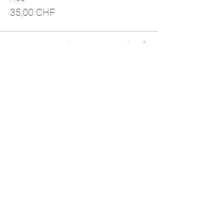
35,00 CHF
Diese Veranstaltung ist ausverkauft
Diese Veranstaltung teilen
Follow me here