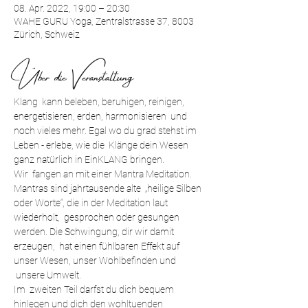
08. Apr. 2022, 19:00 – 20:30
WAHE GURU Yoga, Zentralstrasse 37, 8003
Zürich, Schweiz
Über die Veranstaltung
Klang  kann beleben, beruhigen, reinigen, 
energetisieren, erden, harmonisieren  und 
noch vieles mehr. Egal wo du grad stehst im 
Leben - erlebe, wie die  Klänge dein Wesen 
ganz natürlich in EinKLANG bringen.
Wir  fangen an mit einer Mantra Meditation. 
Mantras sind jahrtausende alte  „heilige Silben 
oder Worte“, die in der Meditation laut 
wiederholt,  gesprochen oder gesungen 
werden. Die Schwingung, dir wir damit 
erzeugen,  hat einen fühlbaren Effekt auf 
unser Wesen, unser Wohlbefinden und 
 unsere Umwelt.
Im  zweiten Teil darfst du dich bequem 
hinlegen und dich den wohltuenden 