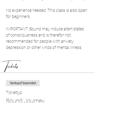
No experience needed. This class is also open 
for beginners.
IMPORTANT: Sound may induce altert states 
of consciousness and is therefor not 
recommended for people with anxiety, 
depression or other kinds of mental illness.
Tickets
Verkauf beendet
Tickettyp
Sound Journey
Preis
40,00 CHF
+1,00 CHF Fee