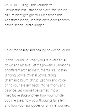
WICHTIG: Klang kann veränderte 
Bewusstseinszustände hervorrufen und ist 
darum nicht geeignet für Menschen mit 
Angststörungen, Depressionen oder anderen 
psychischen Erkrankungen.
----------------------------------------------------------------------
---------------------------------
Enjoy the beauty and healing power of Sound. 
In this Sound Journey you are invited to lay 
down and receive. Let the powerful vibrations 
of different archaic instruments like Tibetan 
Singing Bowls, Crystal Bowls, Gong, 
Shamanic Drum, Shruti, Zaphirs and Voice 
bring your system back into harmony and 
balance. Let yourself be carried into a 
meditative state and feel how your whole 
body relaxes, how your thoughts fall silent 
and how your spirit goes on an inner journey.