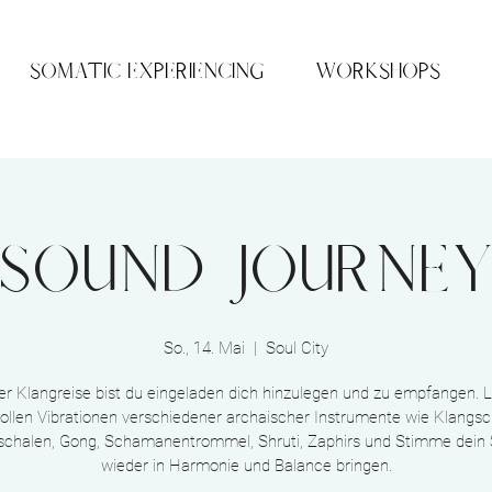
SOMATIC EXPERIENCING
WORKSHOPS
Sound Journe
So., 14. Mai
  |  
Soul City
ser Klangreise bist du eingeladen dich hinzulegen und zu empfangen. L
vollen Vibrationen verschiedener archaischer Instrumente wie Klangsc
llschalen, Gong, Schamanentrommel, Shruti, Zaphirs und Stimme dein
wieder in Harmonie und Balance bringen.