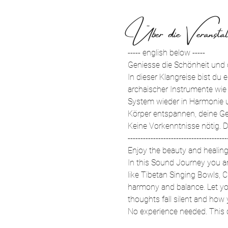
Über die Veranstal
----- english below -----
Geniesse die Schönheit und d
In dieser Klangreise bist du
archaischer Instrumente wie
System wieder in Harmonie u
Körper entspannen, deine Ge
Keine Vorkenntnisse nötig. D
---------------------------------------
Enjoy the beauty and healin
In this Sound Journey you are
like Tibetan Singing Bowls, 
harmony and balance. Let you
thoughts fall silent and how 
No experience needed. This c