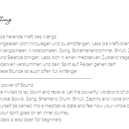
tung
ie heilende Kraft des Klangs.
 eingeladen dich hinzulegen und zu empfangen. Lass die kraftvolle
 Klangschalen, Kristallschalen, Gong, Schamanentrommel, Shruti,
nd Balance bringen. Lass dich in einen meditativen Zustand trage
danken verstummen und dein Spirit auf Reisen gehen darf.
iese Stunde ist auch offen für Anfänger.
----------------------------------------------------------------
g power of Sound. 
 invited to lay down and receive. Let the powerful vibrations of d
Crystal Bowls, Gong, Shamanic Drum, Shruti, Zaphirs and Voice bri
rself be carried into a meditative state and feel how your whole 
your spirit goes on an inner journey.
lass is also open for beginners.