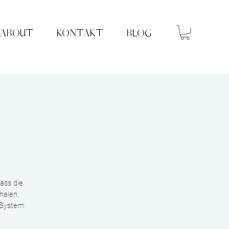
ABOUT
KONTAKT
BLOG
y
ass die
halen,
 System