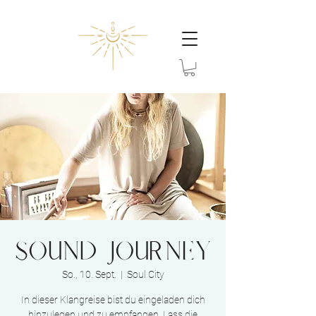
Sound Journey
So., 10. Sept.
  |  
Soul City
In dieser Klangreise bist du eingeladen dich
hinzulegen und zu empfangen. Lass die