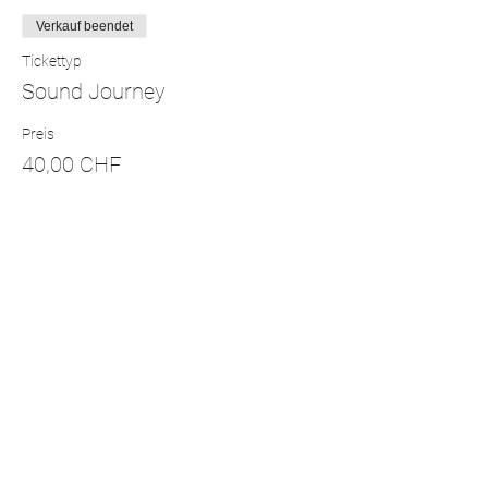
Verkauf beendet
Tickettyp
Sound Journey
Preis
40,00 CHF
+1,00 CHF Fee
Diese Veranstaltung teilen