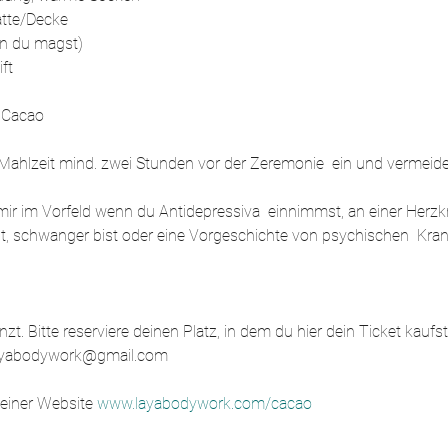
atte/Decke
n du magst)
ft
 Cacao 
te Mahlzeit mind. zwei Stunden vor der Zeremonie  ein und vermeid
 mir im Vorfeld wenn du Antidepressiva  einnimmst, an einer Herzkr
st, schwanger bist oder eine Vorgeschichte von psychischen  Kran
zt. Bitte reserviere deinen Platz, in dem du hier dein Ticket kaufst
 layabodywork@gmail.com
einer Website 
www.layabodywork.com/cacao