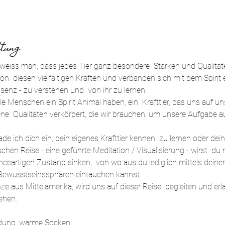
tung
eiss man, dass jedes Tier ganz besondere  Stärken und Qualitäten 
n  diesen vielfältigen Kräften und verbanden sich mit dem Spirit 
senz - zu verstehen und  von ihr zu lernen.
lle Menschen ein Spirit Animal haben, ein  Krafttier, das uns auf
ne  Qualitäten verkörpert, die wir brauchen, um unsere Aufgabe auf
ade ich dich ein, dein eigenes Krafttier kennen  zu lernen oder de
chen Reise - eine geführte Meditation / Visualisierung - wirst  du m
ceartigen Zustand sinken,  von wo aus du lediglich mittels deiner
e Bewusstseinssphären eintauchen kannst.
nze aus Mittelamerika, wird uns auf dieser Reise  begleiten und er
ehen.
idung, warme Socken