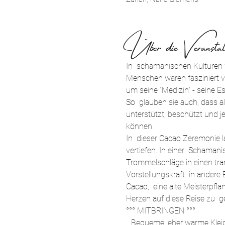
Über die Veranstal
In  schamanischen Kulturen w
Menschen waren fasziniert vo
um seine “Medizin” - seine Es
So  glauben sie auch, dass a
unterstützt, beschützt und je
können.
In  dieser Cacao Zeremonie l
vertiefen. In einer  Schamanis
Trommelschläge in einen tran
Vorstellungskraft  in ander
Cacao,  eine alte Meisterpfla
Herzen auf diese Reise zu  g
°°° MITBRINGEN °°°
.. Bequeme, eher warme Kle