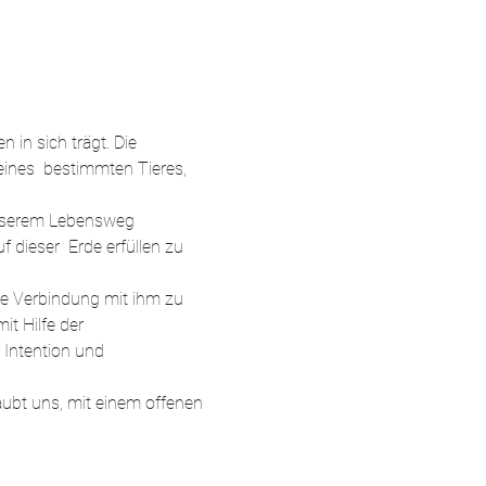
in sich trägt. Die 
eines  bestimmten Tieres, 
 unserem Lebensweg 
 dieser  Erde erfüllen zu 
ine Verbindung mit ihm zu 
it Hilfe der 
 Intention und 
laubt uns, mit einem offenen 