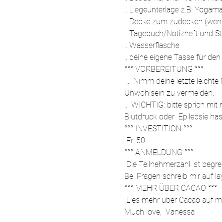
.. Liegeunterlage z.B. Yogam
.. Decke zum zudecken (wen
.. Tagebuch/Notizheft und Sti
.. Wasserflasche 
.. deine eigene Tasse für den
°°° VORBEREITUNG °°°
 ..  Nimm deine letzte leich
Unwohlsein zu vermeiden.
..  WICHTIG: bitte sprich mit
Blutdruck oder  Epilepsie ha
°°° INVESTITION °°°
 Fr. 50.- 
°°° ANMELDUNG °°°
 Die Teilnehmerzahl ist begren
Bei Fragen schreib mir auf
°°° MEHR ÜBER CACAO °°°
 Lies mehr über Cacao auf m
Much love,  Vanessa