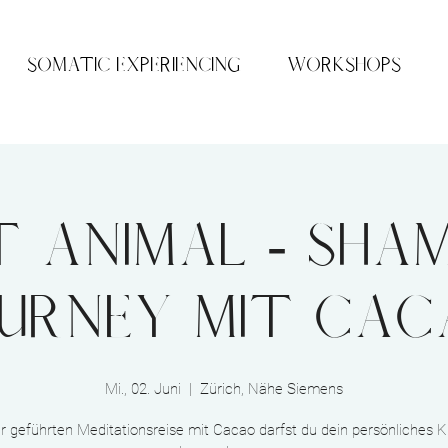
SOMATIC EXPERIENCING
WORKSHOPS
it Animal - Sha
urney mit Ca
Mi., 02. Juni
  |  
Zürich, Nähe Siemens
er geführten Meditationsreise mit Cacao darfst du dein persönliches Kr