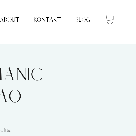
ABOUT
KONTAKT
BLOG
manic
cao
afttier