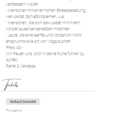
verbessern wollen
:: Menschen mit einer hohen Stressbelastung, 
Nervosität, Schlafproblemen, u.ä.
:: Menschen, die sich bewusster mit ihrem 
Körper auseinandersetzen möchten
:: Leute, die eine sanfte und körperlich nicht 
anspruchsvolle Art von Yoga suchen
Preis: 40.-
Wir freuen uns, dich in deine Ruhe führen zu 
dürfen.
Rahel & Vanessa
Tickets
Verkauf beendet
Tickettyp
Yin & Klang Yoga
Preis