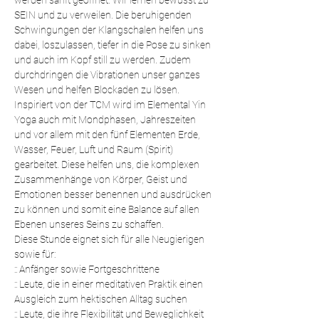
werden sanft geöffnet. Wir lernen bewusst zu 
SEIN und zu verweilen. Die beruhigenden 
Schwingungen der Klangschalen helfen uns 
dabei, loszulassen, tiefer in die Pose zu sinken 
und auch im Kopf still zu werden. Zudem 
durchdringen die Vibrationen unser ganzes 
Wesen und helfen Blockaden zu lösen.
Inspiriert von der TCM wird im Elemental Yin 
Yoga auch mit Mondphasen, Jahreszeiten 
und vor allem mit den fünf Elementen Erde, 
Wasser, Feuer, Luft und Raum (Spirit) 
gearbeitet. Diese helfen uns, die komplexen 
Zusammenhänge von Körper, Geist und 
Emotionen besser benennen und ausdrücken 
zu können und somit eine Balance auf allen 
Ebenen unseres Seins zu schaffen.
Diese Stunde eignet sich für alle Neugierigen 
sowie für:
:: Anfänger sowie Fortgeschrittene 
:: Leute, die in einer meditativen Praktik einen 
Ausgleich zum hektischen Alltag suchen
:: Leute, die ihre Flexibilität und Beweglichkeit 