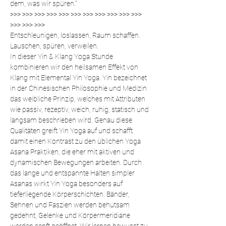
dem, was wir spüren.“
>>> >>> >>> >>> >>> >>> >>> >>> >>> >>> >>> 
>>> >>> >>>
Entschleunigen, loslassen, Raum schaffen. 
Lauschen, spüren, verweilen.
In dieser Yin & Klang Yoga Stunde 
kombinieren wir den heilsamen Effekt von 
Klang mit Elemental Yin Yoga. Yin bezeichnet 
in der Chinesischen Philosophie und Medizin 
das weibliche Prinzip, welches mit Attributen 
wie passiv, rezeptiv, weich, ruhig, statisch und 
langsam beschrieben wird. Genau diese 
Qualitäten greift Yin Yoga auf und schafft 
damit einen Kontrast zu den üblichen Yoga 
Asana Praktiken, die eher mit aktiven und 
dynamischen Bewegungen arbeiten. Durch 
das lange und entspannte Halten simpler 
Asanas wirkt Yin Yoga besonders auf 
tieferliegende Körperschichten. Bänder, 
Sehnen und Faszien werden behutsam 
gedehnt, Gelenke und Körpermeridiane 