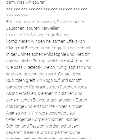
dem, was wir spüren.“
>>> >>> >>> >>> >>> >>> >>> >>> >>> >>> >>> 
>>> >>> >>>
Entschleunigen, loslassen, Raum schaffen. 
Lauschen, spüren, verweilen.
In dieser Yin & Klang Yoga Stunde 
kombinieren wir den heilsamen Effekt von 
Klang mit Elemental Yin Yoga. Yin bezeichnet 
in der Chinesischen Philosophie und Medizin 
das weibliche Prinzip, welches mit Attributen 
wie passiv, rezeptiv, weich, ruhig, statisch und 
langsam beschrieben wird. Genau diese 
Qualitäten greift Yin Yoga auf und schafft 
damit einen Kontrast zu den üblichen Yoga 
Asana Praktiken, die eher mit aktiven und 
dynamischen Bewegungen arbeiten. Durch 
das lange und entspannte Halten simpler 
Asanas wirkt Yin Yoga besonders auf 
tieferliegende Körperschichten. Bänder, 
Sehnen und Faszien werden behutsam 
gedehnt, Gelenke und Körpermeridiane 