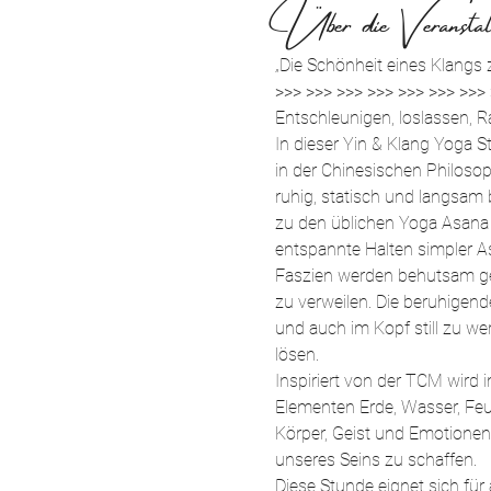
Über die Veranstal
„Die Schönheit eines Klangs 
>>> >>> >>> >>> >>> >>> >>>
Entschleunigen, loslassen, R
In dieser Yin & Klang Yoga S
in der Chinesischen Philosoph
ruhig, statisch und langsam 
zu den üblichen Yoga Asana 
entspannte Halten simpler A
Faszien werden behutsam ged
zu verweilen. Die beruhigend
und auch im Kopf still zu w
lösen.
Inspiriert von der TCM wird
Elementen Erde, Wasser, Feu
Körper, Geist und Emotione
unseres Seins zu schaffen.
Diese Stunde eignet sich für 