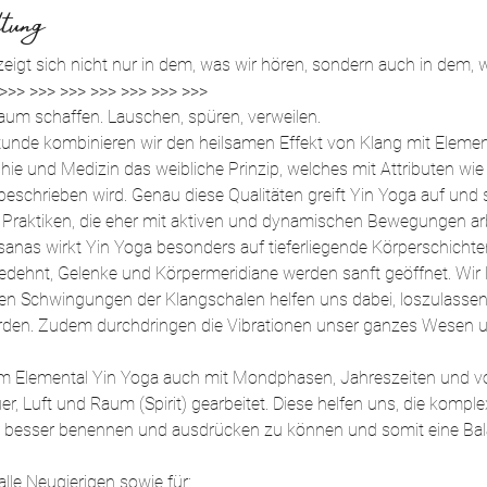
tung
zeigt sich nicht nur in dem, was wir hören, sondern auch in dem, w
 >>> >>> >>> >>> >>> >>> >>>
aum schaffen. Lauschen, spüren, verweilen.
tunde kombinieren wir den heilsamen Effekt von Klang mit Element
ie und Medizin das weibliche Prinzip, welches mit Attributen wie p
beschrieben wird. Genau diese Qualitäten greift Yin Yoga auf und 
Praktiken, die eher mit aktiven und dynamischen Bewegungen arb
sanas wirkt Yin Yoga besonders auf tieferliegende Körperschichte
ehnt, Gelenke und Körpermeridiane werden sanft geöffnet. Wir 
en Schwingungen der Klangschalen helfen uns dabei, loszulassen, 
erden. Zudem durchdringen die Vibrationen unser ganzes Wesen u
 im Elemental Yin Yoga auch mit Mondphasen, Jahreszeiten und vor
er, Luft und Raum (Spirit) gearbeitet. Diese helfen uns, die ko
n besser benennen und ausdrücken zu können und somit eine Bala
alle Neugierigen sowie für: