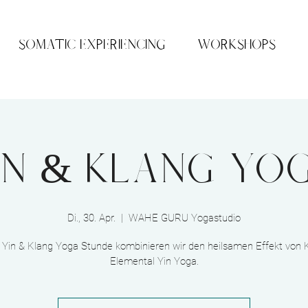
SOMATIC EXPERIENCING
WORKSHOPS
IN & KLANG YO
Di., 30. Apr.
  |  
WAHE GURU Yogastudio
r Yin & Klang Yoga Stunde kombinieren wir den heilsamen Effekt von 
Elemental Yin Yoga.