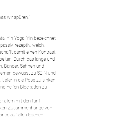
as wir spüren.“
al Yin Yoga. Yin bezeichnet 
assiv, rezeptiv, weich, 
schafft damit einen Kontrast 
eiten. Durch das lange und 
n. Bänder, Sehnen und 
lernen bewusst zu SEIN und 
tiefer in die Pose zu sinken 
nd helfen Blockaden zu 
 allem mit den fünf 
mplexen Zusammenhänge von 
nce auf allen Ebenen 