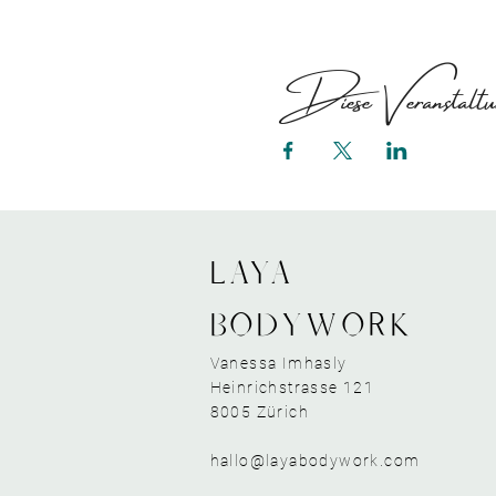
Diese Veranstaltun
LAYA
bodywork
Vanessa Imhasly
Heinrichstrasse 121
8005 Zürich
hallo@layabodywork.com