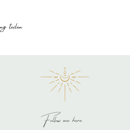
g teilen
Follow me here