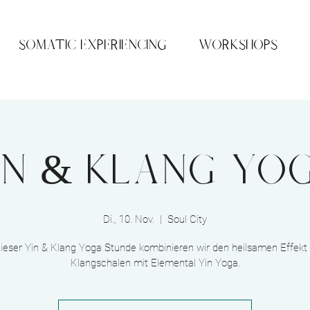
SOMATIC EXPERIENCING
WORKSHOPS
IN & KLANG YO
Di., 10. Nov.
  |  
Soul City
dieser Yin & Klang Yoga Stunde kombinieren wir den heilsamen Effekt
Klangschalen mit Elemental Yin Yoga.