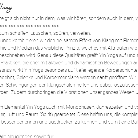
tung
zeigt sich nicht nur in dem, was wir hören, sondern auch in dem, w
 >>> >>> >>> >>> >>> >>> >>>
aum schaffen. Lauschen, spüren, verweilen.
tunde kombinieren wir den heilsamen Effekt von Klang mit Element
ie und Medizin das weibliche Prinzip, welches mit Attributen wie p
beschrieben wird. Genau diese Qualitäten greift Yin Yoga auf und 
Praktiken, die eher mit aktiven und dynamischen Bewegungen arb
sanas wirkt Yin Yoga besonders auf tieferliegende Körperschichte
ehnt, Gelenke und Körpermeridiane werden sanft geöffnet. Wir 
en Schwingungen der Klangschalen helfen uns dabei, loszulassen, 
erden. Zudem durchdringen die Vibrationen unser ganzes Wesen u
 im Elemental Yin Yoga auch mit Mondphasen, Jahreszeiten und vor
er, Luft und Raum (Spirit) gearbeitet. Diese helfen uns, die ko
n besser benennen und ausdrücken zu können und somit eine Bala
alle Neugierigen sowie für: