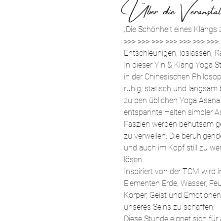
Über die Veranstal
„Die Schönheit eines Klangs 
>>> >>> >>> >>> >>> >>> >>>
Entschleunigen, loslassen, R
In dieser Yin & Klang Yoga S
in der Chinesischen Philosoph
ruhig, statisch und langsam 
zu den üblichen Yoga Asana 
entspannte Halten simpler A
Faszien werden behutsam ged
zu verweilen. Die beruhigend
und auch im Kopf still zu w
lösen.
Inspiriert von der TCM wird
Elementen Erde, Wasser, Feu
Körper, Geist und Emotione
unseres Seins zu schaffen.
Diese Stunde eignet sich für 