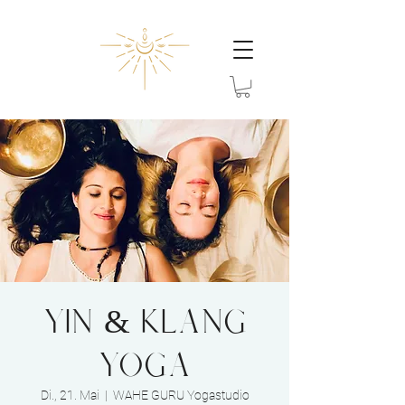
YIN & KLANG
YOGA
Di., 21. Mai
  |  
WAHE GURU Yogastudio