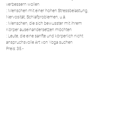
verbessern wollen
:: Menschen mit einer hohen Stressbelastung, 
Nervosität, Schlafproblemen, u.ä.
:: Menschen, die sich bewusster mit ihrem 
Körper auseinandersetzen möchten
:: Leute, die eine sanfte und körperlich nicht 
anspruchsvolle Art von Yoga suchen
Preis: 35.-
Die Platzzahl ist beschränkt. Bitte anmelden!
Rahel & Vanessa
Diese Veranstaltung teilen