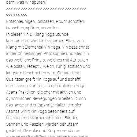
dem, was wir spüren.“
>>> >>> >>> >>> >>> >>> >>> >>> >>> >>> >>> 
>>> >>> >>>
Entschleunigen, loslassen, Raum schaffen. 
Lauschen, spüren, verweilen.
In dieser Yin & Klang Yoga Stunde 
kombinieren wir den heilsamen Effekt von 
Klang mit Elemental Yin Yoga. Yin bezeichnet 
in der Chinesischen Philosophie und Medizin 
das weibliche Prinzip, welches mit Attributen 
wie passiv, rezeptiv, weich, ruhig, statisch und 
langsam beschrieben wird. Genau diese 
Qualitäten greift Yin Yoga auf und schafft 
damit einen Kontrast zu den üblichen Yoga 
Asana Praktiken, die eher mit aktiven und 
dynamischen Bewegungen arbeiten. Durch 
das lange und entspannte Halten simpler 
Asanas wirkt Yin Yoga besonders auf 
tieferliegende Körperschichten. Bänder, 
Sehnen und Faszien werden behutsam 
gedehnt, Gelenke und Körpermeridiane 