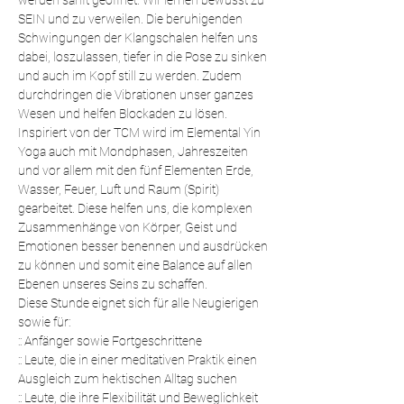
werden sanft geöffnet. Wir lernen bewusst zu 
SEIN und zu verweilen. Die beruhigenden 
Schwingungen der Klangschalen helfen uns 
dabei, loszulassen, tiefer in die Pose zu sinken 
und auch im Kopf still zu werden. Zudem 
durchdringen die Vibrationen unser ganzes 
Wesen und helfen Blockaden zu lösen.
Inspiriert von der TCM wird im Elemental Yin 
Yoga auch mit Mondphasen, Jahreszeiten 
und vor allem mit den fünf Elementen Erde, 
Wasser, Feuer, Luft und Raum (Spirit) 
gearbeitet. Diese helfen uns, die komplexen 
Zusammenhänge von Körper, Geist und 
Emotionen besser benennen und ausdrücken 
zu können und somit eine Balance auf allen 
Ebenen unseres Seins zu schaffen.
Diese Stunde eignet sich für alle Neugierigen 
sowie für:
:: Anfänger sowie Fortgeschrittene 
:: Leute, die in einer meditativen Praktik einen 
Ausgleich zum hektischen Alltag suchen
:: Leute, die ihre Flexibilität und Beweglichkeit 