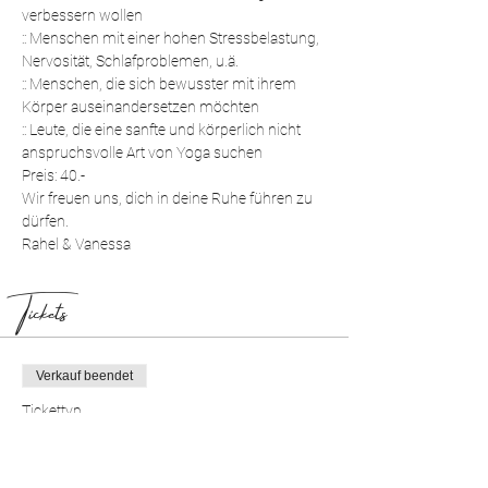
verbessern wollen
:: Menschen mit einer hohen Stressbelastung, 
Nervosität, Schlafproblemen, u.ä.
:: Menschen, die sich bewusster mit ihrem 
Körper auseinandersetzen möchten
:: Leute, die eine sanfte und körperlich nicht 
anspruchsvolle Art von Yoga suchen
Preis: 40.-
Wir freuen uns, dich in deine Ruhe führen zu 
dürfen.
Rahel & Vanessa
Tickets
Verkauf beendet
Tickettyp
Yin & Klang Yoga
Preis