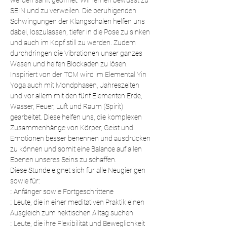
werden sanft geöffnet. Wir lernen bewusst zu 
SEIN und zu verweilen. Die beruhigenden 
Schwingungen der Klangschalen helfen uns 
dabei, loszulassen, tiefer in die Pose zu sinken 
und auch im Kopf still zu werden. Zudem 
durchdringen die Vibrationen unser ganzes 
Wesen und helfen Blockaden zu lösen.
Inspiriert von der TCM wird im Elemental Yin 
Yoga auch mit Mondphasen, Jahreszeiten 
und vor allem mit den fünf Elementen Erde, 
Wasser, Feuer, Luft und Raum (Spirit) 
gearbeitet. Diese helfen uns, die komplexen 
Zusammenhänge von Körper, Geist und 
Emotionen besser benennen und ausdrücken 
zu können und somit eine Balance auf allen 
Ebenen unseres Seins zu schaffen.
Diese Stunde eignet sich für alle Neugierigen 
sowie für:
:: Anfänger sowie Fortgeschrittene 
:: Leute, die in einer meditativen Praktik einen 
Ausgleich zum hektischen Alltag suchen
:: Leute, die ihre Flexibilität und Beweglichkeit 