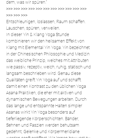
dem, was wir spüren.“
>>> >>> >>> >>> >>> >>> >>> >>> >>> >>> >>> 
>>> >>> >>>
Entschleunigen, loslassen, Raum schaffen. 
Lauschen, spüren, verweilen.
In dieser Yin & Klang Yoga Stunde 
kombinieren wir den heilsamen Effekt von 
Klang mit Elemental Yin Yoga. Yin bezeichnet 
in der Chinesischen Philosophie und Medizin 
das weibliche Prinzip, welches mit Attributen 
wie passiv, rezeptiv, weich, ruhig, statisch und 
langsam beschrieben wird. Genau diese 
Qualitäten greift Yin Yoga auf und schafft 
damit einen Kontrast zu den üblichen Yoga 
Asana Praktiken, die eher mit aktiven und 
dynamischen Bewegungen arbeiten. Durch 
das lange und entspannte Halten simpler 
Asanas wirkt Yin Yoga besonders auf 
tieferliegende Körperschichten. Bänder, 
Sehnen und Faszien werden behutsam 
gedehnt, Gelenke und Körpermeridiane 