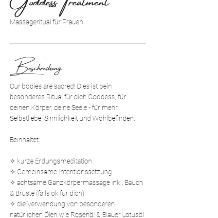
Massageritual für Frauen
Beschreibung
Our bodies are sacred! Dies ist bein
besonderes Ritual für dich Goddess, für
deinen Körper, deine Seele - für mehr
Selbstliebe, Sinnlichkeit und Wohlbefinden.
Beinhaltet:
✧ kurze Erdungsmeditation
✧ Gemeinsame Intentionssetzung
✧ achtsame Ganzkörpermassage inkl. Bauch
& Brüste (falls ok für dich)
✧ die Verwendung von besonderen
natürlichen Ölen wie Rosenöl & Blauer Lotusöl