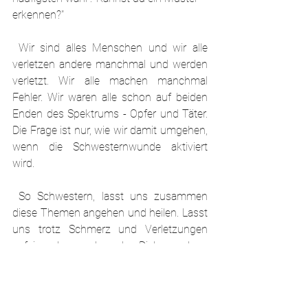
erkennen?"
 Wir sind alles Menschen und wir alle 
verletzen andere manchmal und werden 
verletzt. Wir alle machen manchmal 
Fehler. Wir waren alle schon auf beiden 
Enden des Spektrums - Opfer und Täter. 
Die Frage ist nur, wie wir damit umgehen, 
wenn die Schwesternwunde aktiviert 
wird.
 So Schwestern, lasst uns zusammen 
diese Themen angehen und heilen. Lasst 
uns trotz Schmerz und Verletzungen 
aufeinander zugehen, den Dialog suchen, 
Mitgefühl zeigen, verzeihen und uns über 
all diese alten, ungesunden Muster 
hinwegsetzen. Das ist natürlich viel 