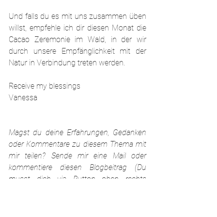
Und falls du es mit uns zusammen üben 
willst, empfehle ich dir diesen Monat die 
Cacao Zeremonie im Wald, in der wir 
durch unsere Empfänglichkeit mit der 
Natur in Verbindung treten werden.
Receive my blessings
Vanessa
Magst du deine Erfahrungen, Gedanken 
oder Kommentare zu diesem Thema mit 
mir teilen? Sende mir eine Mail oder 
kommentiere diesen Blogbeitrag (Du 
musst dich via Button oben rechts 
"Anmelden/Registrieren" um Kommentare 
schreiben zu können.)
I would LOVE to hear!