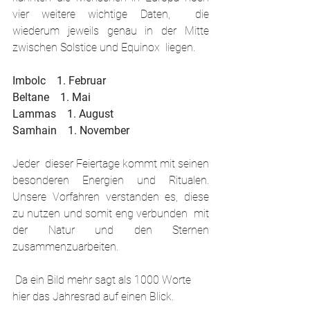
vier weitere wichtige Daten,  die 
wiederum jeweils genau in der Mitte 
zwischen Solstice und Equinox  liegen.
Imbolc    1. Februar
Beltane    1. Mai
Lammas    1. August
Samhain    1. November
Jeder  dieser Feiertage kommt mit seinen 
besonderen Energien und Ritualen.  
Unsere Vorfahren verstanden es, diese 
zu nutzen und somit eng verbunden  mit 
der Natur und den Sternen 
zusammenzuarbeiten.
 Da ein Bild mehr sagt als 1000 Worte 
hier das Jahresrad auf einen Blick.