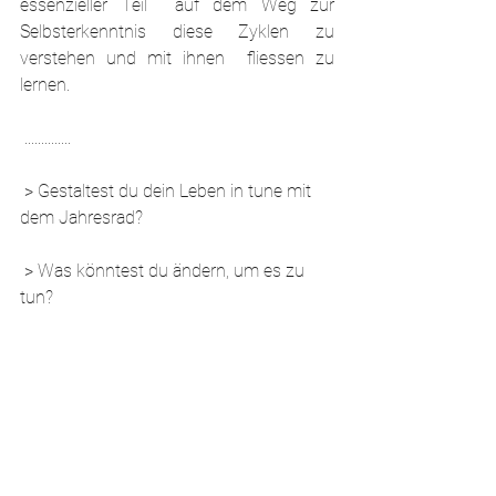
essenzieller Teil  auf dem Weg zur 
Selbsterkenntnis diese Zyklen zu 
verstehen und mit ihnen  fliessen zu 
lernen.
 ..............
 > Gestaltest du dein Leben in tune mit 
dem Jahresrad?
 > Was könntest du ändern, um es zu 
tun?
 ..............
 Teile deine Erfahrungen, Gedanken oder 
Kommentare! I would LOVE to hear!
(Du musst dich via Button oben rechts 