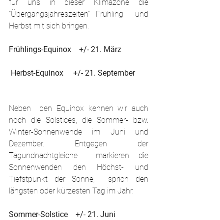
für uns in dieser Klimazone die 
"Übergangsjahreszeiten" Frühling  und 
Herbst mit sich bringen. 
Frühlings-Equinox    +/- 21. März
 Herbst-Equinox     +/- 21. September
Neben  den Equinox kennen wir auch 
noch die Solstices, die Sommer- bzw.  
Winter-Sonnenwende im Juni und 
Dezember. Entgegen der 
Tagundnachtgleiche  markieren die 
Sonnenwenden den Höchst- und 
Tiefstpunkt der Sonne,  sprich den 
längsten oder kürzesten Tag im Jahr.
Sommer-Solstice    +/- 21. Juni